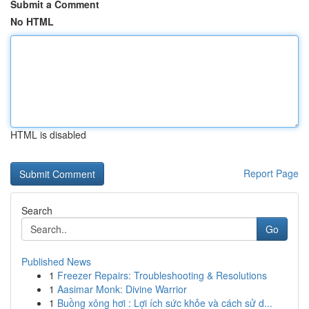
Submit a Comment
No HTML
HTML is disabled
Report Page
Search
Go
Published News
1
Freezer Repairs: Troubleshooting & Resolutions
1
Aasimar Monk: Divine Warrior
1
Buồng xông hơi : Lợi ích sức khỏe và cách sử d...