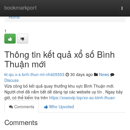
Home
bookmarkport
Togg
navi
Home
1
Thông tin kết quả xổ số Bình
Thuận mới
kt-qu-x-s-bnh-thun-mi-nh405553
30 days ago
News
Discuss
Vừa công bố kết quả quay thưởng khu vực Bình Thuận mới.
Người chơi đã nắm bắt dễ dàng tại các website uy tín . Ngay bây
giờ, có thể kiểm tra trên
https://xosovip.top/xo-so-binh-thuan
Comments
Who Upvoted
Comments