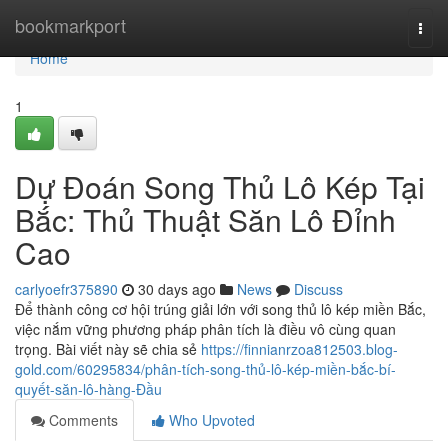
Home
bookmarkport
Togg
navi
Home
1
Dự Đoán Song Thủ Lô Kép Tại
Bắc: Thủ Thuật Săn Lô Đỉnh
Cao
carlyoefr375890
30 days ago
News
Discuss
Để thành công cơ hội trúng giải lớn với song thủ lô kép miền Bắc,
việc nắm vững phương pháp phân tích là điều vô cùng quan
trọng. Bài viết này sẽ chia sẻ
https://finnianrzoa812503.blog-
gold.com/60295834/phân-tích-song-thủ-lô-kép-miền-bắc-bí-
quyết-săn-lô-hàng-Đầu
Comments
Who Upvoted