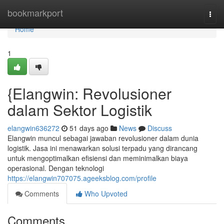
Home
bookmarkport
Togg
navi
Home
1
{Elangwin: Revolusioner
dalam Sektor Logistik
elangwin636272
51 days ago
News
Discuss
Elangwin muncul sebagai jawaban revolusioner dalam dunia
logistik. Jasa ini menawarkan solusi terpadu yang dirancang
untuk mengoptimalkan efisiensi dan meminimalkan biaya
operasional. Dengan teknologi
https://elangwin707075.ageeksblog.com/profile
Comments
Who Upvoted
Comments