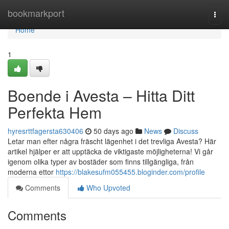
Home
bookmarkport
Togg
navi
Home
1
Boende i Avesta – Hitta Ditt
Perfekta Hem
hyresrttfagersta630406
50 days ago
News
Discuss
Letar man efter några fräscht lägenhet i det trevliga Avesta? Här
artikel hjälper er att upptäcka de viktigaste möjligheterna! Vi går
igenom olika typer av bostäder som finns tillgängliga, från
moderna ettor
https://blakesufm055455.bloginder.com/profile
Comments
Who Upvoted
Comments