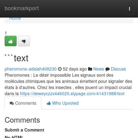
Home
bookmarkport
Togg
navi
Home
1
```text
pheromone-adalah408230
52 days ago
News
Discuss
Pheromones : Le désir impossible Les signaux sont des
molécules chimiques que les animaux émettent pour signaler des
états à d'autres. Chez les insectes , elles jouent un impact crucial
dans la
https://deweyczzv446020.slypage.com/41431988/text
Comments
Who Upvoted
Comments
Submit a Comment
No HTML