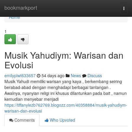
Home
bookmarkport
Togg
navi
Home
1
Musik Yahudiym: Warisan dan
Evolusi
emilyplwt633657
54 days ago
News
Discuss
Musik Yahudi memiliki warisan yang kaya , berkembang seiring
berabad-abad dengan menghadapi berbagai tantangan .
Awalnya, nyanyian religi ini khusus dilantunkan pada bait , namun
kemudian menyebar menjadi
https://tiffanylezb762769.blogozz.com/40358884/musik-yahudiym-
warisan-dan-evolusi
Comments
Who Upvoted