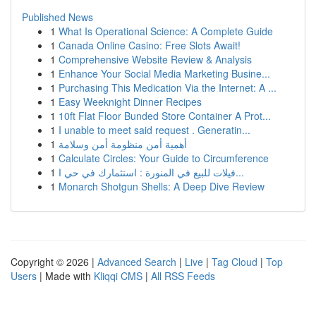
Published News
1
What Is Operational Science: A Complete Guide
1
Canada Online Casino: Free Slots Await!
1
Comprehensive Website Review & Analysis
1
Enhance Your Social Media Marketing Busine...
1
Purchasing This Medication Via the Internet: A ...
1
Easy Weeknight Dinner Recipes
1
10ft Flat Floor Bunded Store Container A Prot...
1
I unable to meet said request . Generatin...
1
أهمية أمن منظومة أمن وسلامة
1
Calculate Circles: Your Guide to Circumference
1
فيلات للبيع في المنورة : استثمارك في حي ا...
1
Monarch Shotgun Shells: A Deep Dive Review
Copyright © 2026 |
Advanced Search
|
Live
|
Tag Cloud
|
Top
Users
| Made with
Kliqqi CMS
|
All RSS Feeds