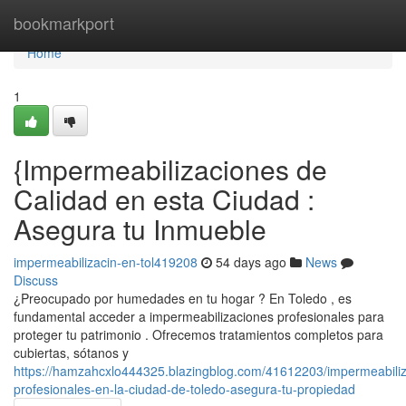
Home
bookmarkport
Home
1
{Impermeabilizaciones de
Calidad en esta Ciudad :
Asegura tu Inmueble
impermeabilizacin-en-tol419208
54 days ago
News
Discuss
¿Preocupado por humedades en tu hogar ? En Toledo , es
fundamental acceder a impermeabilizaciones profesionales para
proteger tu patrimonio . Ofrecemos tratamientos completos para
cubiertas, sótanos y
https://hamzahcxlo444325.blazingblog.com/41612203/impermeabili
profesionales-en-la-ciudad-de-toledo-asegura-tu-propiedad