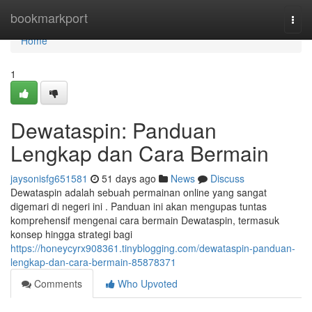
Home
bookmarkport
Togg
navi
Home
1
Dewataspin: Panduan
Lengkap dan Cara Bermain
jaysonisfg651581
51 days ago
News
Discuss
Dewataspin adalah sebuah permainan online yang sangat
digemari di negeri ini . Panduan ini akan mengupas tuntas
komprehensif mengenai cara bermain Dewataspin, termasuk
konsep hingga strategi bagi
https://honeycyrx908361.tinyblogging.com/dewataspin-panduan-
lengkap-dan-cara-bermain-85878371
Comments
Who Upvoted