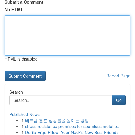
Submit a Comment
No HTML
HTML is disabled
Report Page
Search
Go
Published News
1
베트남 결혼 성공률을 높이는 방법
1
stress resistance promises for seamless metal p...
1
Derila Ergo Pillow: Your Neck's New Best Friend?