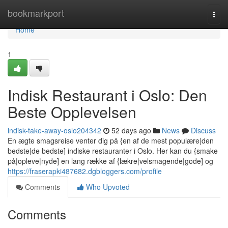
Home
bookmarkport
Togg
navi
Home
1
Indisk Restaurant i Oslo: Den
Beste Opplevelsen
indisk-take-away-oslo204342
52 days ago
News
Discuss
En ægte smagsreise venter dig på {en af de mest populære|den
bedste|de bedste] indiske restauranter i Oslo. Her kan du {smake
på|opleve|nyde] en lang række af {lækre|velsmagende|gode] og
https://fraserapki487682.dgbloggers.com/profile
Comments
Who Upvoted
Comments