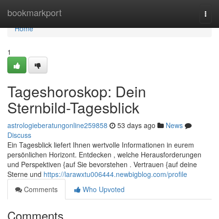
Home
bookmarkport
Togg
navi
Home
1
Tageshoroskop: Dein
Sternbild-Tagesblick
astrologieberatungonline259858
53 days ago
News
Discuss
Ein Tagesblick liefert Ihnen wertvolle Informationen in eurem
persönlichen Horizont. Entdecken , welche Herausforderungen
und Perspektiven {auf Sie bevorstehen . Vertrauen {auf deine
Sterne und
https://larawxtu006444.newbigblog.com/profile
Comments
Who Upvoted
Comments