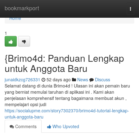
Home
bookmarkport
Togg
navi
Home
1
{Brimo4d: Panduan Lengkap
untuk Anggota Baru
junaidkzcg726331
52 days ago
News
Discuss
Selamat datang di dunia Brimo4d ! Ulasan ini akan pemain baru
yang berniat memulai taruhan di aplikasi ini . Kami akan
penjelasan komprehensif tentang bagaimana membuat akun ,
mempelajari opsi judi
https://socialupme.com/story7302370/brimo4d-tutorial-lengkap-
untuk-anggota-baru
Comments
Who Upvoted