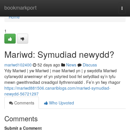
Home
bookmarkport
Togg
navi
Home
1
Mariwd: Symudiad newydd?
mariwd102400
52 days ago
News
Discuss
Ydy Mariwd | yw Mariwd | mae Mariwd yn | y swyddfa Mariwd
cyfarwydd arweinwyr ef yn ystyried bod fel sefydliad sy’n tyfu
mewn gweithrediad creadigol llythrennaidd . Fe’n yn fwy rhagor
https://mariwd881506.canariblogs.com/mariwd-symudiad-
newydd-56721297
Comments
Who Upvoted
Comments
Submit a Comment