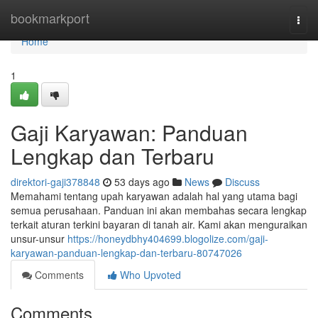
Home
bookmarkport
Togg
navi
Home
1
Gaji Karyawan: Panduan
Lengkap dan Terbaru
direktori-gaji378848
53 days ago
News
Discuss
Memahami tentang upah karyawan adalah hal yang utama bagi
semua perusahaan. Panduan ini akan membahas secara lengkap
terkait aturan terkini bayaran di tanah air. Kami akan menguraikan
unsur-unsur
https://honeydbhy404699.blogolize.com/gaji-
karyawan-panduan-lengkap-dan-terbaru-80747026
Comments
Who Upvoted
Comments