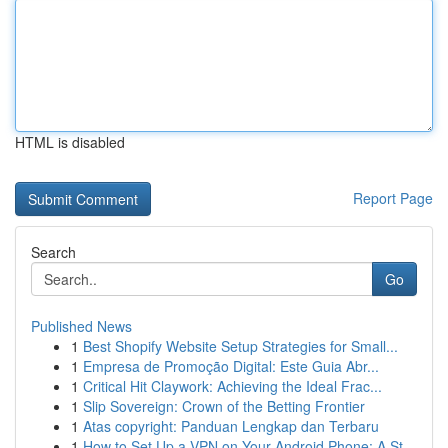
HTML is disabled
Report Page
Search
Go
Published News
1
Best Shopify Website Setup Strategies for Small...
1
Empresa de Promoção Digital: Este Guia Abr...
1
Critical Hit Claywork: Achieving the Ideal Frac...
1
Slip Sovereign: Crown of the Betting Frontier
1
Atas copyright: Panduan Lengkap dan Terbaru
1
How to Set Up a VPN on Your Android Phone: A St...