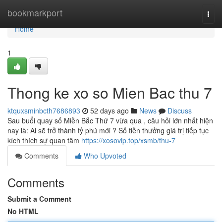
Home
bookmarkport
Togg
navi
Home
1
Thong ke xo so Mien Bac thu 7
ktquxsminbcth7686893
52 days ago
News
Discuss
Sau buổi quay số Miền Bắc Thứ 7 vừa qua , câu hỏi lớn nhất hiện
nay là: Ai sẽ trở thành tỷ phú mới ? Số tiền thưởng giá trị tiếp tục
kích thích sự quan tâm
https://xosovip.top/xsmb/thu-7
Comments
Who Upvoted
Comments
Submit a Comment
No HTML