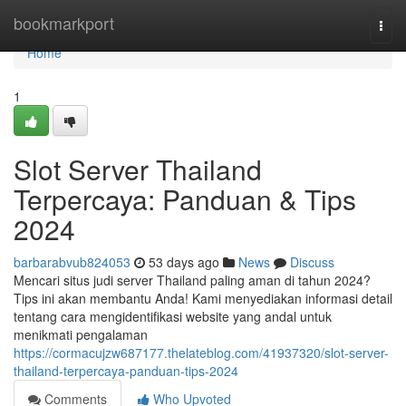
Home
bookmarkport
Togg
navi
Home
1
Slot Server Thailand
Terpercaya: Panduan & Tips
2024
barbarabvub824053
53 days ago
News
Discuss
Mencari situs judi server Thailand paling aman di tahun 2024?
Tips ini akan membantu Anda! Kami menyediakan informasi detail
tentang cara mengidentifikasi website yang andal untuk
menikmati pengalaman
https://cormacujzw687177.thelateblog.com/41937320/slot-server-
thailand-terpercaya-panduan-tips-2024
Comments
Who Upvoted