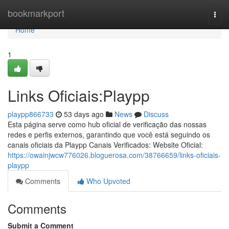
Home
bookmarkport
Togg
navi
Home
1
Links Oficiais:Playpp
playpp866733
53 days ago
News
Discuss
Esta página serve como hub oficial de verificação das nossas
redes e perfis externos, garantindo que você está seguindo os
canais oficiais da Playpp Canais Verificados: Website Oficial:
https://owainjwcw776026.bloguerosa.com/38766659/links-oficiais-
playpp
Comments
Who Upvoted
Comments
Submit a Comment