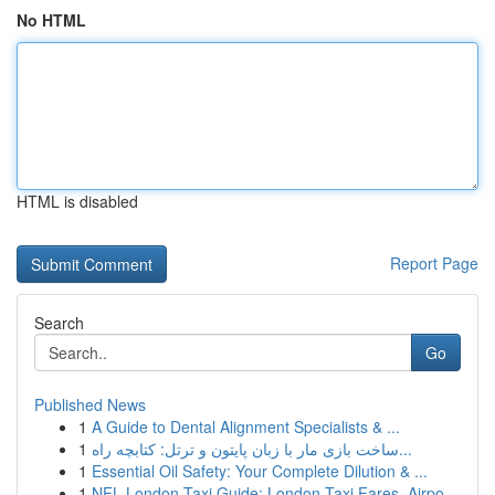
No HTML
HTML is disabled
Report Page
Search
Go
Published News
1
A Guide to Dental Alignment Specialists & ...
1
ساخت بازی مار با زبان پایتون و ترتل: کتابچه راه...
1
Essential Oil Safety: Your Complete Dilution & ...
1
NFL London Taxi Guide: London Taxi Fares, Airpo...