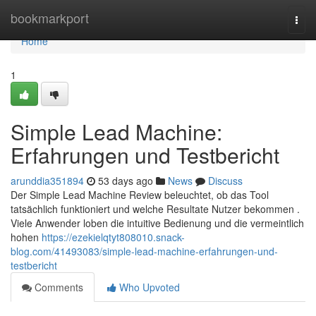
Home
bookmarkport
Togg
navi
Home
1
Simple Lead Machine:
Erfahrungen und Testbericht
arunddia351894
53 days ago
News
Discuss
Der Simple Lead Machine Review beleuchtet, ob das Tool
tatsächlich funktioniert und welche Resultate Nutzer bekommen .
Viele Anwender loben die intuitive Bedienung und die vermeintlich
hohen
https://ezekielqtyt808010.snack-
blog.com/41493083/simple-lead-machine-erfahrungen-und-
testbericht
Comments
Who Upvoted