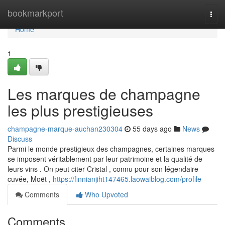
Home
bookmarkport
Togg
navi
Home
1
Les marques de champagne
les plus prestigieuses
champagne-marque-auchan230304
55 days ago
News
Discuss
Parmi le monde prestigieux des champagnes, certaines marques
se imposent véritablement par leur patrimoine et la qualité de
leurs vins . On peut citer Cristal , connu pour son légendaire
cuvée, Moët ,
https://finnianjiht147465.laowaiblog.com/profile
Comments
Who Upvoted
Comments