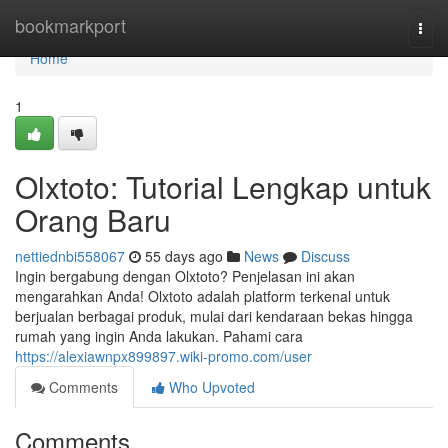
Home
bookmarkport
Togg
navi
Home
1
Olxtoto: Tutorial Lengkap untuk
Orang Baru
nettiednbi558067
55 days ago
News
Discuss
Ingin bergabung dengan Olxtoto? Penjelasan ini akan
mengarahkan Anda! Olxtoto adalah platform terkenal untuk
berjualan berbagai produk, mulai dari kendaraan bekas hingga
rumah yang ingin Anda lakukan. Pahami cara
https://alexiawnpx899897.wiki-promo.com/user
Comments
Who Upvoted
Comments