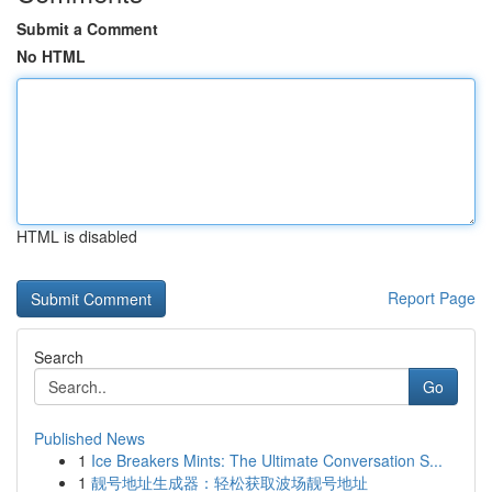
Submit a Comment
No HTML
HTML is disabled
Report Page
Search
Go
Published News
1
Ice Breakers Mints: The Ultimate Conversation S...
1
靓号地址生成器：轻松获取波场靓号地址