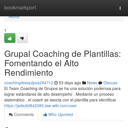
Home
bookmarkport
Togg
navi
Home
1
Grupal Coaching de Plantillas:
Fomentando el Alto
Rendimiento
coachingdeequipos294712
53 days ago
News
Discuss
El Team Coaching de Grupos se ha una solución poderosa para
lograr estándares de alto desempeño . Mediante un proceso
sistemático , el coach se asocia con el plantilla para identificar
https://jadazkii842080.law-wiki.com/user
Comments
Who Upvoted