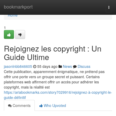
Home
bookmarkport
Togg
navi
Home
1
Rejoignez les copyright : Un
Guide Ultime
jasonlnbb846605
55 days ago
News
Discuss
Cette publication, apparemment énigmatique, ne prétend pas
offrir une porte vers un groupe secret et puissant. Certains
plateformes web affirment offrir un accès pour adhérer les
copyright, mais la réalité est
https://ariabookmarks.com/story7029916/rejoignez-à-copyright-le-
guide-définitif
Comments
Who Upvoted