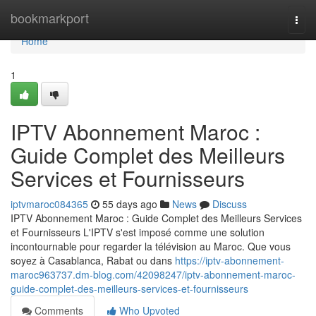
Home
bookmarkport
Togg
navi
Home
1
IPTV Abonnement Maroc :
Guide Complet des Meilleurs
Services et Fournisseurs
iptvmaroc084365
55 days ago
News
Discuss
IPTV Abonnement Maroc : Guide Complet des Meilleurs Services
et Fournisseurs L'IPTV s'est imposé comme une solution
incontournable pour regarder la télévision au Maroc. Que vous
soyez à Casablanca, Rabat ou dans
https://iptv-abonnement-
maroc963737.dm-blog.com/42098247/iptv-abonnement-maroc-
guide-complet-des-meilleurs-services-et-fournisseurs
Comments
Who Upvoted