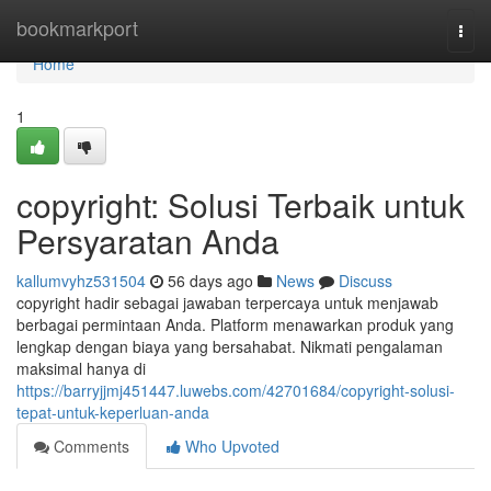
Home
bookmarkport
Togg
navi
Home
1
copyright: Solusi Terbaik untuk
Persyaratan Anda
kallumvyhz531504
56 days ago
News
Discuss
copyright hadir sebagai jawaban terpercaya untuk menjawab
berbagai permintaan Anda. Platform menawarkan produk yang
lengkap dengan biaya yang bersahabat. Nikmati pengalaman
maksimal hanya di
https://barryjjmj451447.luwebs.com/42701684/copyright-solusi-
tepat-untuk-keperluan-anda
Comments
Who Upvoted