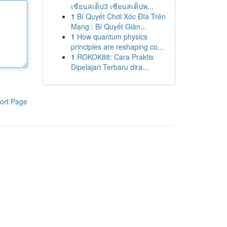
เซียนสเต็ป3 เซียนสเต็ปพ...
1
Bí Quyết Chơi Xóc Đĩa Trên
Mạng : Bí Quyết Giàn...
1
How quantum physics
principles are reshaping co...
1
ROKOK88: Cara Praktis
Dipelajari Terbaru dira...
ort Page