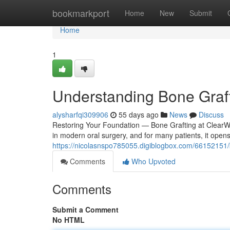
Home
bookmarkport
Home
New
Submit
Home
1
Understanding Bone Graft
alysharfqi309906
55 days ago
News
Discuss
Restoring Your Foundation — Bone Grafting at ClearWa
in modern oral surgery, and for many patients, it open
https://nicolasnspo785055.digiblogbox.com/66152151/bo
Comments
Who Upvoted
Comments
Submit a Comment
No HTML