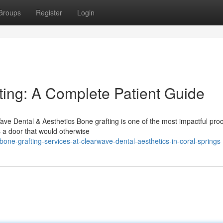
Groups
Register
Login
ing: A Complete Patient Guide
ve Dental & Aesthetics Bone grafting is one of the most impactful pro
s a door that would otherwise
ne-grafting-services-at-clearwave-dental-aesthetics-in-coral-springs