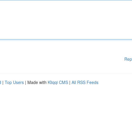
Rep
d
|
Top Users
| Made with
Kliqqi CMS
|
All RSS Feeds