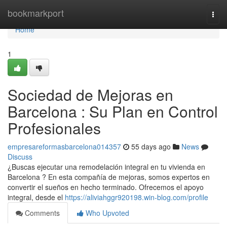
Home
bookmarkport
Togg
navi
Home
1
Sociedad de Mejoras en
Barcelona : Su Plan en Control
Profesionales
empresareformasbarcelona014357
55 days ago
News
Discuss
¿Buscas ejecutar una remodelación integral en tu vivienda en
Barcelona ? En esta compañía de mejoras, somos expertos en
convertir el sueños en hecho terminado. Ofrecemos el apoyo
integral, desde el
https://aliviahggr920198.win-blog.com/profile
Comments
Who Upvoted