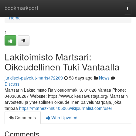
Home
bookmarkport
Togg
navi
Home
1
Lakitoimisto Martsari:
Oikeudellinen Tuki Vantaalla
juridiset-palvelut-marts472209
58 days ago
News
Discuss
Martsarin Lakitoimisto Raiviosuonmäki 3, 01620 Vantaa Phone:
0403638267 Website: https://www.oikeusavustaja.org/ Martsarin
arvostettu ja yhteisöllinen oikeudellinen palveluntarjoaja, joka
tarjoaa
https://mathezxmi040500.wikijournalist.com/user
Comments
Who Upvoted
Comments