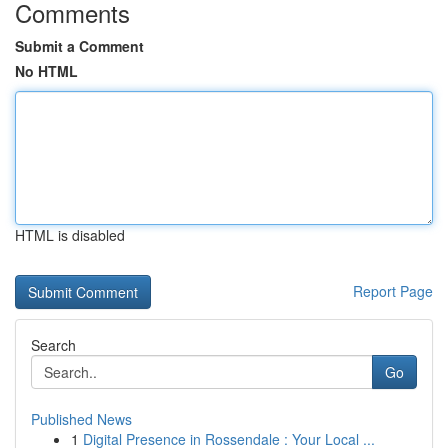
Comments
Submit a Comment
No HTML
HTML is disabled
Report Page
Search
Go
Published News
1
Digital Presence in Rossendale : Your Local ...