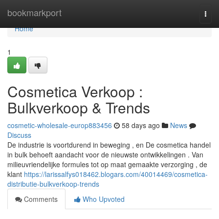
Home
bookmarkport
Togg
navi
Home
1
Cosmetica Verkoop :
Bulkverkoop & Trends
cosmetic-wholesale-europ883456
58 days ago
News
Discuss
De industrie is voortdurend in beweging , en De cosmetica handel
in bulk behoeft aandacht voor de nieuwste ontwikkelingen . Van
milieuvriendelijke formules tot op maat gemaakte verzorging , de
klant
https://larissalfys018462.blogars.com/40014469/cosmetica-
distributie-bulkverkoop-trends
Comments
Who Upvoted