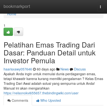
Home
bookmarkport
Togg
navi
Home
1
Pelatihan Emas Trading Dari
Dasar: Panduan Detail untuk
Investor Pemula
haarisxawy057646
60 days ago
News
Discuss
Apakah Anda ingin untuk memulai dunia perdagangan emas,
tetapi khawatir karena kurang memiliki pengalaman ? Kelas Emas
Trading Dari Awal adalah solusi yang sempurna untuk Anda!
Manual ini akan mengarahkan
https://nelsonokvi655657.thebindingwiki.com/user
Comments
Who Upvoted