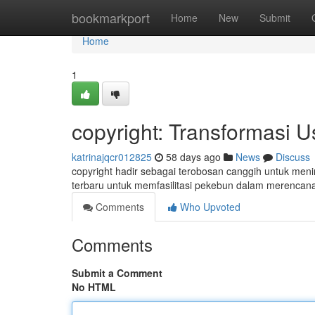
Home
bookmarkport
Home
New
Submit
Home
1
copyright: Transformasi 
katrinajqcr012825
58 days ago
News
Discuss
copyright hadir sebagai terobosan canggih untuk menin
terbaru untuk memfasilitasi pekebun dalam merencan
Comments
Who Upvoted
Comments
Submit a Comment
No HTML