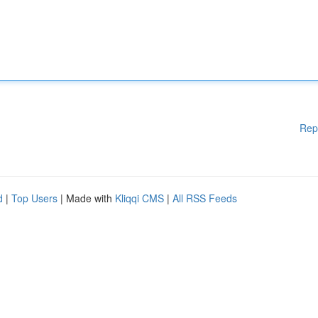
Rep
d
|
Top Users
| Made with
Kliqqi CMS
|
All RSS Feeds