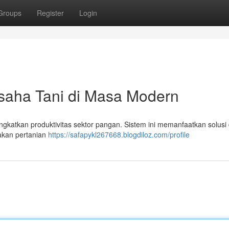
Groups
Register
Login
Usaha Tani di Masa Modern
gkatkan produktivitas sektor pangan. Sistem ini memanfaatkan solusi d
akan pertanian
https://safapykl267668.blogdiloz.com/profile