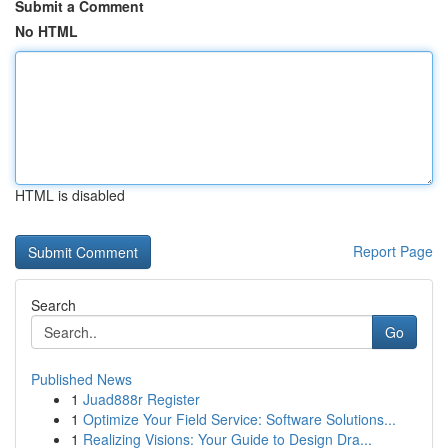
Submit a Comment
No HTML
HTML is disabled
Report Page
Search
Go
Published News
1
Juad888r Register
1
Optimize Your Field Service: Software Solutions...
1
Realizing Visions: Your Guide to Design Dra...