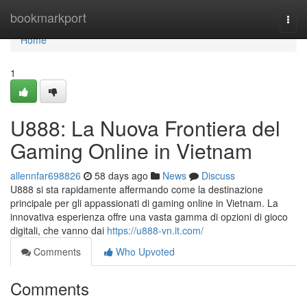
Home
bookmarkport
Togg
navi
Home
1
U888: La Nuova Frontiera del
Gaming Online in Vietnam
allennfar698826
58 days ago
News
Discuss
U888 si sta rapidamente affermando come la destinazione
principale per gli appassionati di gaming online in Vietnam. La
innovativa esperienza offre una vasta gamma di opzioni di gioco
digitali, che vanno dai
https://u888-vn.it.com/
Comments
Who Upvoted
Comments