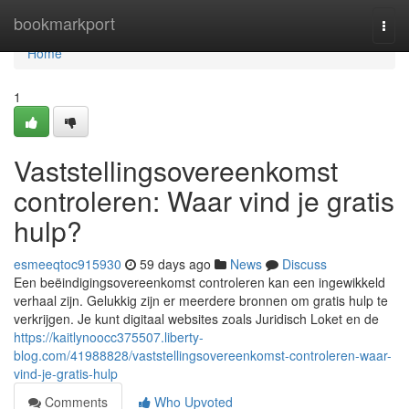
Home
bookmarkport
Togg
navi
Home
1
Vaststellingsovereenkomst
controleren: Waar vind je gratis
hulp?
esmeeqtoc915930
59 days ago
News
Discuss
Een beëindigingsovereenkomst controleren kan een ingewikkeld
verhaal zijn. Gelukkig zijn er meerdere bronnen om gratis hulp te
verkrijgen. Je kunt digitaal websites zoals Juridisch Loket en de
https://kaitlynoocc375507.liberty-
blog.com/41988828/vaststellingsovereenkomst-controleren-waar-
vind-je-gratis-hulp
Comments
Who Upvoted