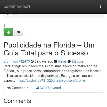
Home
bookmarkport
Togg
navi
Home
1
Publicidade na Florida – Um
Guia Total para o Sucesso
aronhwov742473
59 days ago
News
Discuss
Para atingir resultados reais com suas ações de marketing na
Flórida , é imprescindível compreender as regulamentos locais e
utilizar as possibilidades disponíveis . Este guia explora cada
aspecto
https://qasimirca731320.theisblog.com/profile
Comments
Who Upvoted
Comments