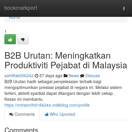
Home
bookmarkport
Togg
navi
Home
1
B2B Urutan: Meningkatkan
Produktiviti Pejabat di Malaysia
sahilifak506242
57 days ago
News
Discuss
B2B Urutan hadir sebagai penyelesaian terbaik bagi
mengoptimumkan prestasi pejabat di negara ini. Melalui sistem
terkini, aktiviti syarikat dapat ditangani dengan lebih cekap .
Kesan ini membantu
https://miriamrlhd184244.mdkblog.com/profile
Comments
Who Upvoted
Comments