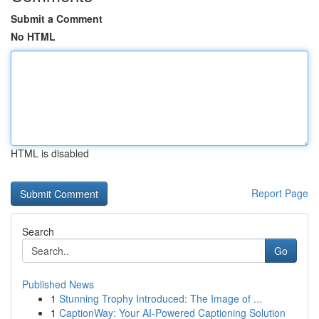
Submit a Comment
No HTML
HTML is disabled
Report Page
Search
Go
Published News
1
Stunning Trophy Introduced: The Image of ...
1
CaptionWay: Your AI-Powered Captioning Solution