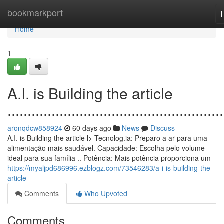
Home
bookmarkport
n
Home
1
A.I. is Building the article
......................................................
aronqdcw858924
60 days ago
News
Discuss
A.I. is Building the article l> Tecnolog.ia: Preparo a ar para uma
alimentação mais saudável. Capacidade: Escolha pelo volume
ideal para sua família .. Potência: Mais potência proporciona um
https://myaljpd686996.ezblogz.com/73546283/a-i-is-building-the-
article
Comments
Who Upvoted
Comments