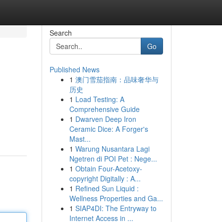
Search
Go
Published News
1
澳门雪茄指南：品味奢华与
历史
1
Load Testing: A
Comprehensive Guide
1
Dwarven Deep Iron
Ceramic Dice: A Forger's
Mast...
1
Warung Nusantara Lagi
Ngetren di POI Pet : Nege...
1
Obtain Four-Acetoxy-
copyright Digitally : A...
1
Refined Sun Liquid :
Wellness Properties and Ga...
1
SIAP4DI: The Entryway to
Internet Access in ...