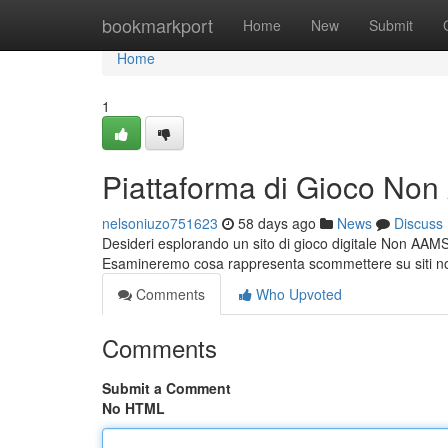
Home
bookmarkport
Home
New
Submit
Home
1
Piattaforma di Gioco No
nelsoniuzo751623
58 days ago
News
Discuss
Desideri esplorando un sito di gioco digitale Non AAMS?
Esamineremo cosa rappresenta scommettere su siti no
Comments
Who Upvoted
Comments
Submit a Comment
No HTML