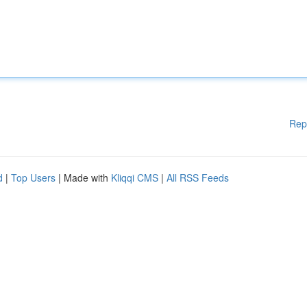
Rep
d
|
Top Users
| Made with
Kliqqi CMS
|
All RSS Feeds