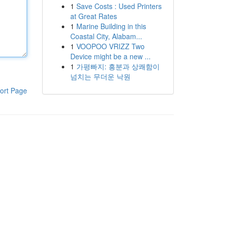
1
Save Costs : Used Printers
at Great Rates
1
Marine Building in this
Coastal City, Alabam...
1
VOOPOO VRIZZ Two
Device might be a new ...
1
가평빠지: 흥분과 상쾌함이
넘치는 무더운 낙원
ort Page