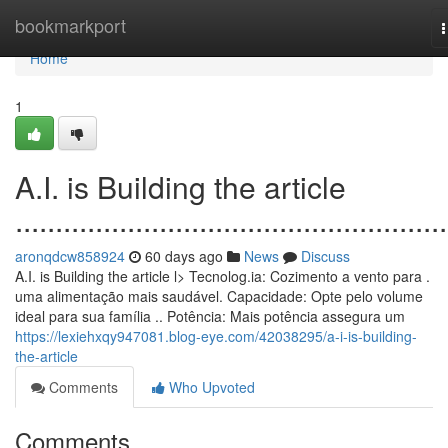
Home
bookmarkport
n
Home
1
A.I. is Building the article
......................................................
aronqdcw858924
60 days ago
News
Discuss
A.I. is Building the article l> Tecnolog.ia: Cozimento a vento para .
uma alimentação mais saudável. Capacidade: Opte pelo volume
ideal para sua família .. Potência: Mais potência assegura um
https://lexiehxqy947081.blog-eye.com/42038295/a-i-is-building-
the-article
Comments
Who Upvoted
Comments