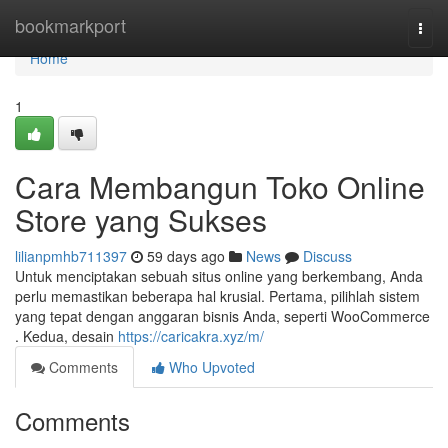
Home
bookmarkport
Togg
navi
Home
1
Cara Membangun Toko Online
Store yang Sukses
lilianpmhb711397
59 days ago
News
Discuss
Untuk menciptakan sebuah situs online yang berkembang, Anda
perlu memastikan beberapa hal krusial. Pertama, pilihlah sistem
yang tepat dengan anggaran bisnis Anda, seperti WooCommerce
. Kedua, desain
https://caricakra.xyz/m/
Comments
Who Upvoted
Comments