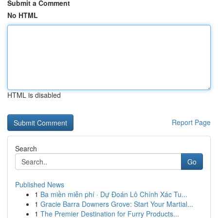
Submit a Comment
No HTML
HTML is disabled
Report Page
Search
Go
Published News
1
Ba miền miễn phí · Dự Đoán Lô Chính Xác Tu...
1
Gracie Barra Downers Grove: Start Your Martial...
1
The Premier Destination for Furry Products...