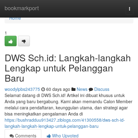
Home
bookmarkport
Togg
navi
Home
1
DWS Sch.id: Langkah-langkah
Lengkap untuk Pelanggan
Baru
woodylpbs243775
60 days ago
News
Discuss
Selamat datang di DWS Sch.id! Artikel ini dibuat khusus untuk
Anda yang baru bergabung. Kami akan memandu Calon Member
melalui cara pendaftaran, keunggulan utama, dan strategi agar
bisa meningkatkan pengalaman Anda di
https://bushradduu913427.ziblogs.com/41300558/dws-sch-id-
langkah-langkah-lengkap-untuk-pelanggan-baru
Comments
Who Upvoted