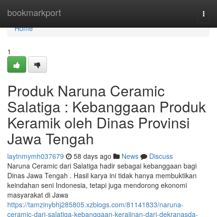
Home
bookmarkport
Togg
navi
Home
1
Produk Naruna Ceramic
Salatiga : Kebanggaan Produk
Keramik oleh Dinas Provinsi
Jawa Tengah
laytnmymh037679
58 days ago
News
Discuss
Naruna Ceramic dari Salatiga hadir sebagai kebanggaan bagi
Dinas Jawa Tengah . Hasil karya ini tidak hanya membuktikan
keindahan seni Indonesia, tetapi juga mendorong ekonomi
masyarakat di Jawa
https://tamzinybhj285805.xzblogs.com/81141833/naruna-
ceramic-dari-salatiga-kebanggaan-kerajinan-dari-dekranasda-