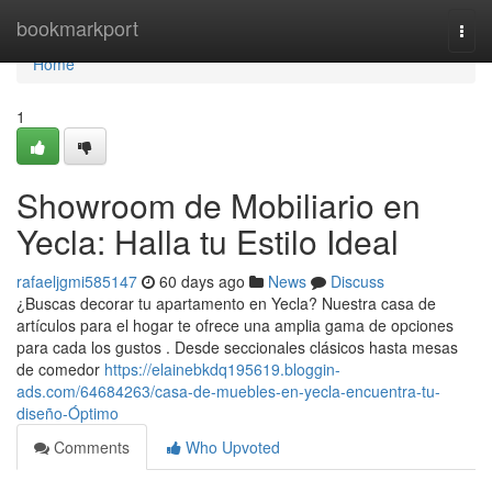
Home
bookmarkport
Togg
navi
Home
1
Showroom de Mobiliario en
Yecla: Halla tu Estilo Ideal
rafaeljgmi585147
60 days ago
News
Discuss
¿Buscas decorar tu apartamento en Yecla? Nuestra casa de
artículos para el hogar te ofrece una amplia gama de opciones
para cada los gustos . Desde seccionales clásicos hasta mesas
de comedor
https://elainebkdq195619.bloggin-
ads.com/64684263/casa-de-muebles-en-yecla-encuentra-tu-
diseño-Óptimo
Comments
Who Upvoted