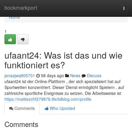
Home
bookmarkport
Togg
navi
Home
1
ufaant24: Was ist das und wie
funktioniert es?
janaajwq805701
58 days ago
News
Discuss
ufaant24 ist der Online-Plattform , der sich spezialisiert hat auf
Sportwetten konzentriert. Dieser Dienst ermöglicht Spielern , auf
zahlreiche sportliche Ereignisse zu setzen. Die Arbeitsweise ist
https://mattiezchf279878.life3dblog.com/profile
Comments
Who Upvoted
Comments