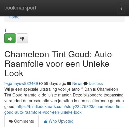
Home
bookmarkport
Togg
navi
Home
1
Chameleon Tint Goud: Auto
Raamfolie voor een Unieke
Look
teganayuw982469
59 days ago
News
Discuss
Wil je een speciale uitstraling voor je auto ? Dan is Chameleon
Tint Goud raamfolie de juiste manier. Deze bijzondere toepassing
verandert de presentatie van je ruiten in een schitterende gouden
gloed,
https://hindibookmark.com/story23475323/chameleon-tint-
goud-auto-raamfolie-voor-een-unieke-look
Comments
Who Upvoted