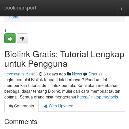
Home
bookmarkport
Togg
navi
Home
1
Biolink Gratis: Tutorial Lengkap
untuk Pengguna
neveswnm151433
60 days ago
News
Discuss
Ingin memulai Biolink tanpa tidak berbayar? Panduan ini
memberikan tutorial detil untuk pemula. Kami akan membahas
berbagai dasar tentang Biolink, mulai dari cara membuat tautan
optimal. Semua orang bisa mengetahui
https://linktop.me/tools
Comments
Who Upvoted
Comments