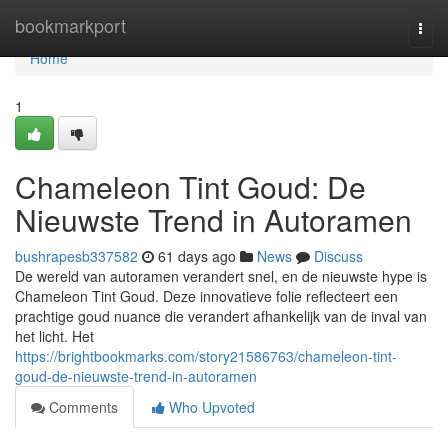
Home
bookmarkport
Togg
navi
Home
1
Chameleon Tint Goud: De
Nieuwste Trend in Autoramen
bushrapesb337582
61 days ago
News
Discuss
De wereld van autoramen verandert snel, en de nieuwste hype is
Chameleon Tint Goud. Deze innovatieve folie reflecteert een
prachtige goud nuance die verandert afhankelijk van de inval van
het licht. Het
https://brightbookmarks.com/story21586763/chameleon-tint-
goud-de-nieuwste-trend-in-autoramen
Comments
Who Upvoted