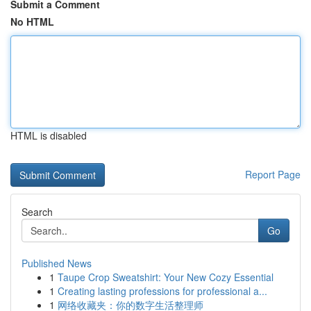
Submit a Comment
No HTML
HTML is disabled
Report Page
Search
Go
Published News
1
Taupe Crop Sweatshirt: Your New Cozy Essential
1
Creating lasting professions for professional a...
1
网络收藏夹：你的数字生活整理师