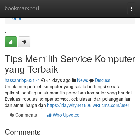
Home
bookmarkport
Togg
navi
Home
1
Tips Memilih Service Komputer
yang Terbaik
hassanrloj363174
61 days ago
News
Discuss
Untuk memperoleh komputer yang selalu berfungsi secara
optimal, penting untuk memilih perbaikan komputer yang handal.
Evaluasi reputasi tempat service, cek ulasan dari pelanggan lain,
dan amati harga dan
https://idaywhy841806.wiki-cms.com/user
Comments
Who Upvoted
Comments