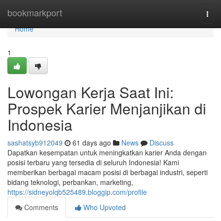
Home
bookmarkport
Togg
navi
Home
1
Lowongan Kerja Saat Ini:
Prospek Karier Menjanjikan di
Indonesia
sashatsyb912049
61 days ago
News
Discuss
Dapatkan kesempatan untuk meningkatkan karier Anda dengan
posisi terbaru yang tersedia di seluruh Indonesia! Kami
memberikan berbagai macam posisi di berbagai industri, seperti
bidang teknologi, perbankan, marketing,
https://sidneyolqb525489.bloggip.com/profile
Comments
Who Upvoted