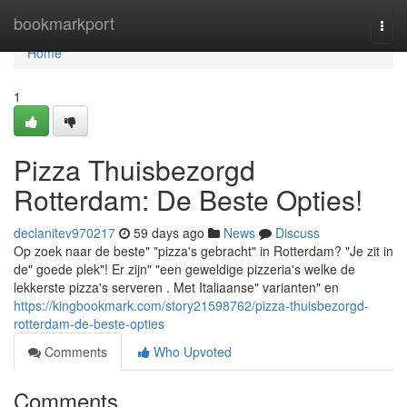
Home
bookmarkport
Togg
navi
Home
1
Pizza Thuisbezorgd
Rotterdam: De Beste Opties!
declanitev970217
59 days ago
News
Discuss
Op zoek naar de beste" "pizza's gebracht" in Rotterdam? "Je zit in
de" goede plek"! Er zijn" "een geweldige pizzeria's welke de
lekkerste pizza's serveren . Met Italiaanse" varianten" en
https://kingbookmark.com/story21598762/pizza-thuisbezorgd-
rotterdam-de-beste-opties
Comments
Who Upvoted
Comments